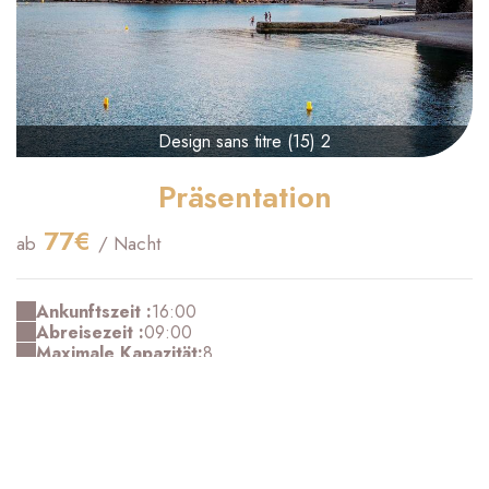
Design sans titre (15) 2
Präsentation
77€
ab
/ Nacht
Ankunftszeit :
16:00
Abreisezeit :
09:00
Maximale Kapazität:
8
Bestätigung :
Sofort
Einzelbett(en):
2
Doppelbett(en) :
1
Bettsofa(s):
2
Doppel-Bettsofa(s):
1