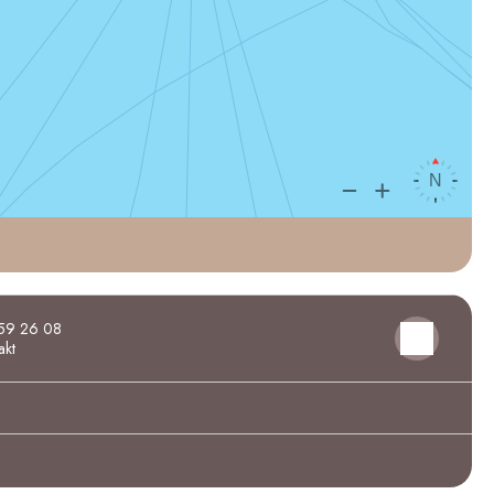
59 26 08
akt