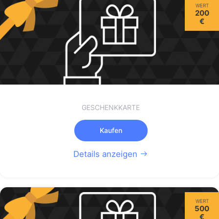
WERT
200
€
GESCHENKKARTE
Kaufen
Details anzeigen
WERT
500
€