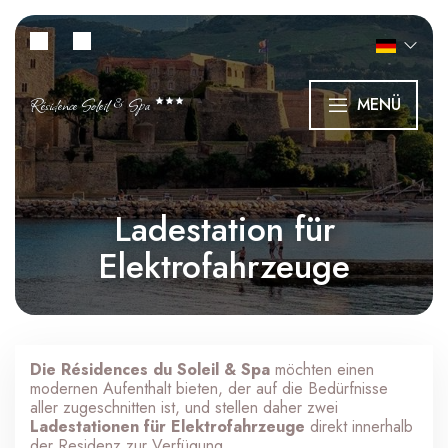
Résidence Soleil & Spa
MENÜ
Ladestation für
Elektrofahrzeuge
Die Résidences du Soleil & Spa
möchten einen
modernen Aufenthalt bieten, der auf die Bedürfnisse
aller zugeschnitten ist, und stellen daher zwei
Ladestationen für Elektrofahrzeuge
direkt innerhalb
der Residenz zur Verfügung.