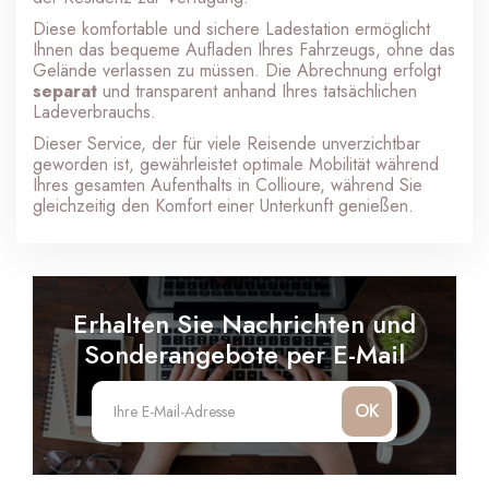
Diese komfortable und sichere Ladestation ermöglicht
Ihnen das bequeme Aufladen Ihres Fahrzeugs, ohne das
Gelände verlassen zu müssen. Die Abrechnung erfolgt
separat
und transparent anhand Ihres tatsächlichen
Ladeverbrauchs.
Dieser Service, der für viele Reisende unverzichtbar
geworden ist, gewährleistet optimale Mobilität während
Ihres gesamten Aufenthalts in Collioure, während Sie
gleichzeitig den Komfort einer Unterkunft genießen.
Erhalten Sie Nachrichten und
Sonderangebote per E-Mail
OK