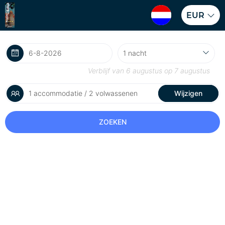
EUR
Verblijf van
6 augustus
op
7 augustus
1 accommodatie / 2 volwassenen
Wijzigen