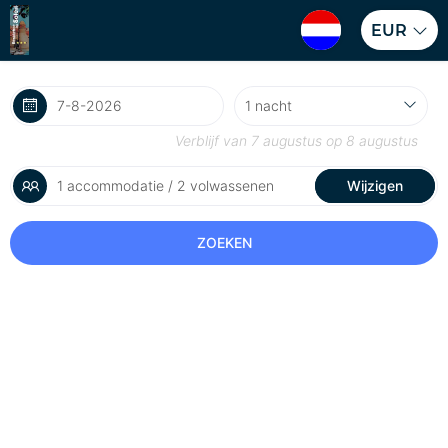
EUR
Verblijf van
7 augustus
op
8 augustus
1 accommodatie / 2 volwassenen
Wijzigen