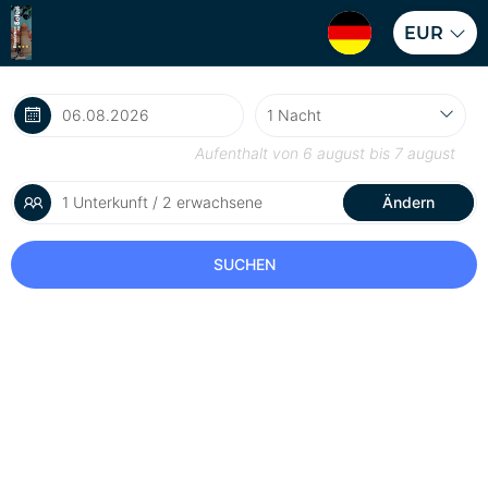
EUR
Aufenthalt von
6 august
bis
7 august
1 Unterkunft / 2 erwachsene
Ändern