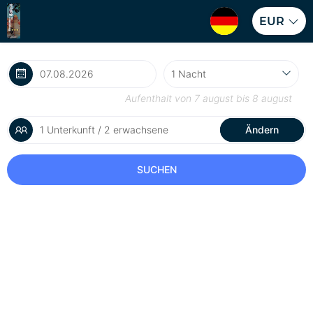
EUR
Aufenthalt von
7 august
bis
8 august
1 Unterkunft / 2 erwachsene
Ändern